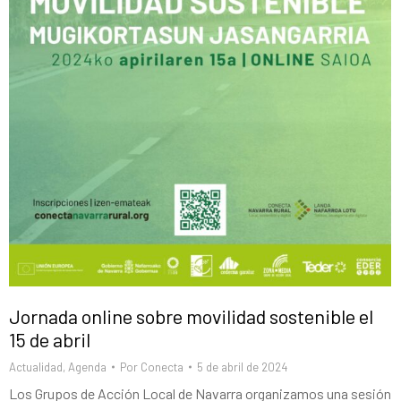
Jornada online sobre movilidad sostenible el
15 de abril
Actualidad
,
Agenda
Por
Conecta
5 de abril de 2024
Los Grupos de Acción Local de Navarra organizamos una sesión