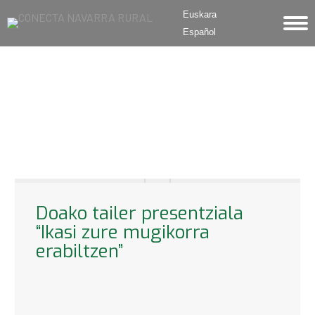
Euskara
Español
Doako tailer presentziala
“Ikasi zure mugikorra
erabiltzen”