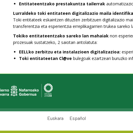
Entitateentzako prestakuntza tailerrak
automatizazi
Lurraldeko toki entitateen digitalizazio maila identifik
Toki entitateek eskaintzen dituzten zerbitzuen digitalizazio m
transferentzia eta esperientzia erreplikagarrien trukea sareko 
Tokiko entitateentzako sareko lan mahaiak
non esperien
prozesuak sustatzeko, 2 saiotan antolatuta:
EELLko zerbitzu eta instalazioen digitalizazioa:
esperi
Toki entitateetan Cl@ve
bulegoak ezartzeari buruzko in
Euskara
Español