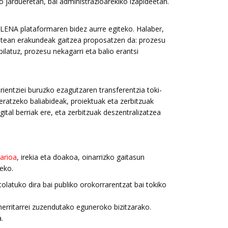
 jardueretan, bai administrazioarekiko izapideetan.
 PLENA plataformaren bidez aurre egiteko. Halaber,
atean erakundeak gaitzea proposatzen da: prozesu
latuz, prozesu nekagarri eta balio erantsi
rientziei buruzko ezagutzaren transferentzia toki-
teratzeko baliabideak, proiektuak eta zerbitzuak
igital berriak ere, eta zerbitzuak deszentralizatzea
tarioa
, irekia eta doakoa, oinarrizko gaitasun
zeko.
tolatuko dira bai publiko orokorrarentzat bai tokiko
erritarrei zuzendutako eguneroko bizitzarako.
.