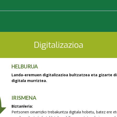
Digitalizazioa
HELBURUA
Landa-eremuen digitalizazioa bultzatzea eta gizarte d
digitala murriztea.
IRISMENA
Biztanleria:
Pertsonen oinarrizko trebakuntza digitala hobetu, batez ere ete