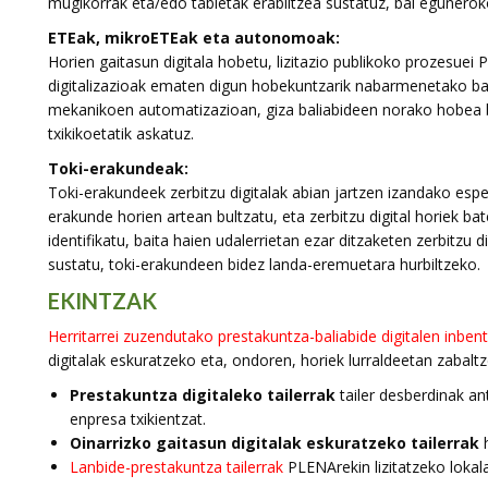
mugikorrak eta/edo tabletak erabiltzea sustatuz, bai eguneroko
ETEak, mikroETEak eta autonomoak:
Horien gaitasun digitala hobetu, lizitazio publikoko prozesuei
digitalizazioak ematen digun hobekuntzarik nabarmenetako b
mekanikoen automatizazioan, giza baliabideen norako hobea bi
txikikoetatik askatuz.
Toki-erakundeak:
Toki-erakundeek zerbitzu digitalak abian jartzen izandako espe
erakunde horien artean bultzatu, eta zerbitzu digital horiek ba
identifikatu, baita haien udalerrietan ezar ditzaketen zerbitzu d
sustatu, toki-erakundeen bidez landa-eremuetara hurbiltzeko.
EKINTZAK
Herritarrei zuzendutako prestakuntza-baliabide digitalen inben
digitalak eskuratzeko eta, ondoren, horiek lurraldeetan zabalt
Prestakuntza digitaleko tailerrak
tailer desberdinak an
enpresa txikientzat.
Oinarrizko gaitasun digitalak eskuratzeko tailerrak
h
Lanbide-prestakuntza tailerrak
PLENArekin lizitatzeko lokala