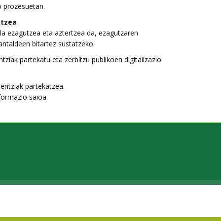
o prozesuetan.
atzea
aila ezagutzea eta aztertzea da, ezagutzaren
lantaldeen bitartez sustatzeko.
tziak partekatu eta zerbitzu publikoen digitalizazio
entziak partekatzea.
formazio saioa.