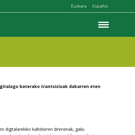
Euskara
Español
igitalago baterako trantsizioak dakarren eten
n digitalarekiko kalteberen direnenak, gailu